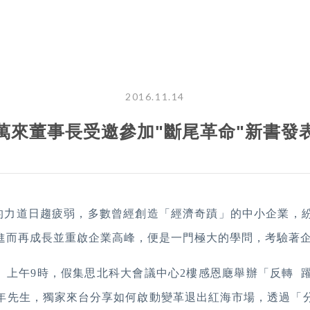
2016.11.14
萬來董事長受邀參加"斷尾革命"新書發
的力道日趨疲弱，多數曾經創造「經濟奇蹟」的中小企業，
進而再成長並重啟企業高峰，便是一門極大的學問，考驗著
）上午
9
時，假集思北科大會議中心
2
樓感恩廰舉辦「反轉 
年先生，獨家來台分享如何啟動變革退出紅海市場，透過「