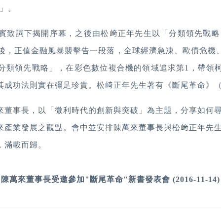
」。
致詞下揭開序幕，之後由松﨑正年先生以「分類領先戰略 
後，正值金融風暴襲擊告一段落，全球經濟急凍、歐債危機
分類領先戰略」，在彩色數位複合機的領域追求第
1
，帶領
其成功法則實在彌足珍貴。松﨑正年先生著有《斷尾革命》
董事長，以「微利時代的創新與突破」為主題，分享如何尋
來產業發展之觀點。會中並安排陳萬來董事長與松﨑正年先
，滿載而歸。
陳萬來董事長受邀參加
"
斷尾革命
"
新書發表會
(2016-11-14)