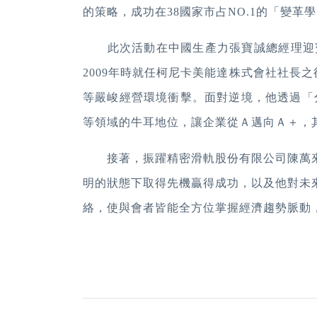
的策略，成功在
38
國家市占
NO.1
的「變革學
此次活動在中國生產力張寶誠總經理迎賓
2009
年時就任柯尼卡美能達株式會社社長之
等嚴峻經營環境衝擊。面對逆境，他透過「
等領域的牛耳地位，讓企業從Ａ邁向Ａ＋，
接著，振躍精密滑軌股份有限公司陳萬來
明的狀態下取得先機贏得成功，以及他對未
絡，使與會者皆能全方位掌握經濟趨勢脈動