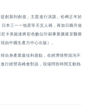
從創新到創值」主題進行演講。松﨑正年於
、日本三一一地震等天災人禍，再加日圓升值
柯尼卡美能達將彩色數位印刷事業擴展至醫療
（現由中國生產力中心出版）。
得自身產業最佳利基點，在經濟情勢混沌不
生進行經營高峰會對談，現場問答時間互動熱