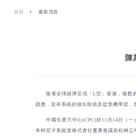
首頁
最新消息
陳
隨著全球經濟呈現「
L
型」發展，復甦
因應，並有系統的做出取捨及從危機學習，
中國生產力中心
(CPC)
於
11
月
14
日（一
本柯尼卡美能達株式會社董事會議長松﨑正