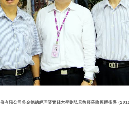
份有限公司吳金德總經理暨實踐大學劉弘景教授蒞臨振躍指導 (2012-0