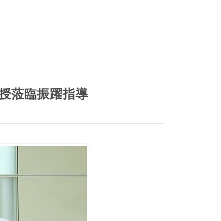
授蒞臨振躍指導