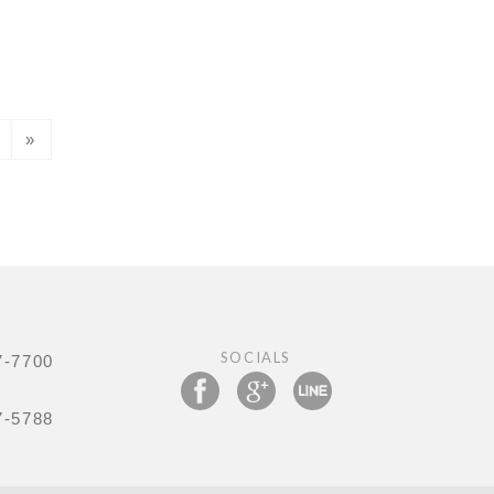
1
»
SOCIALS
7-7700
7-5788