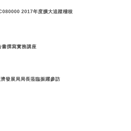
QC080000 2017年度擴大追蹤稽核
告書撰寫實務講座
經濟發展局局長蒞臨振躍參訪