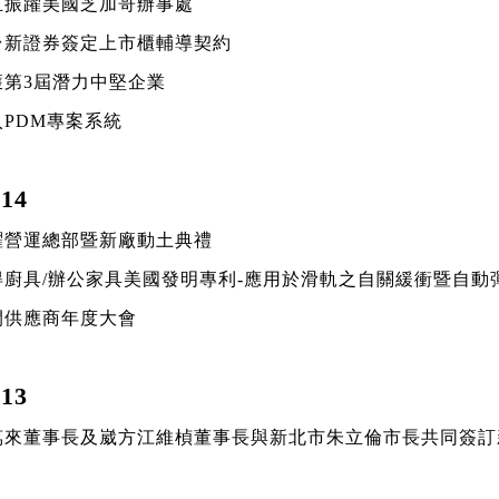
成立振躍美國芝加哥辦事處
與台新證券簽定上市櫃輔導契約
獲第3屆潛力中堅企業
入PDM專案系統
14
振躍營運總部暨新廠動土典禮
取得廚具/辦公家具美國發明專利-應用於滑軌之自關緩衝暨自動
召開供應商年度大會
13
陳萬來董事長及崴方江維楨董事長與新北市朱立倫市長共同簽