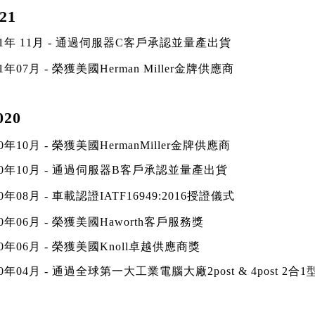
21
1
年
11
月
-
通過伺服器
C
客戶承認並量產出貨
1
年
07
月
-
榮獲美國
Herman Miller
金牌供應商
20
0
年
10
月
-
榮獲美國
HermanMiller
金牌供應商
0
年
10
月
-
通過伺服器
B
客戶承認並量產出貨
0
年
08
月
-
車載認證
IATF16949:2016
授證儀式
0
年
06
月
-
榮獲美國
Haworth
客戶服務獎
0
年
06
月
-
榮獲美國
Knoll
卓越供應商獎
0
年
04
月
-
通過全球第一大工業電腦大廠
2post & 4post 2
合
1