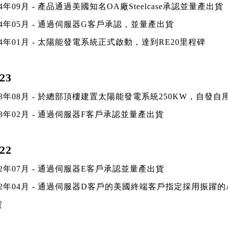
24年09月
-
產品通過美國知名OA廠Steelcase承認並量產出貨
4
年
05
月
-
通過伺服器
G
客戶承認，並量產出貨
4
年
01
月
-
太陽能發電系統正式啟動，達到
RE20
里程碑
23
3
年
08
月
-
於總部頂樓建置太陽能發電系統
250KW
，自發自
3
年
02
月
-
通過伺服器
F
客戶承認並量產出貨
22
2
年
07
月
-
通過伺服器
E
客戶承認並量產出貨
2
年
04
月
-
通過伺服器
D
客戶的美國終端客戶指定採用振躍的
貨