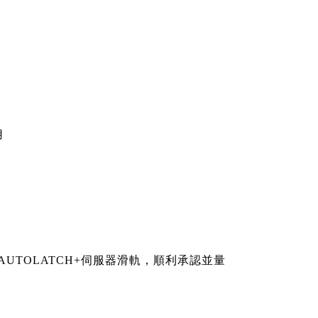
用
AUTOLATCH+
伺服器滑軌，
順利承認並量